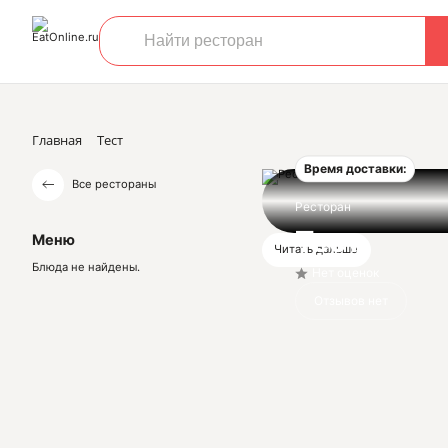
Главная
Тест
Время доставки:
Все рестораны
Ресторан
Тест
Меню
Читать дальше
Блюда не найдены.
Нет оценок
Отзывов нет